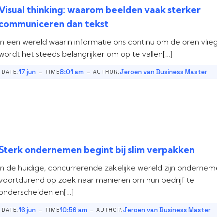
Visual thinking: waarom beelden vaak sterker
communiceren dan tekst
In een wereld waarin informatie ons continu om de oren vlieg
wordt het steeds belangrijker om op te vallen[…]
-
-
17 jun
8:01 am
Jeroen van Business Master
DATE:
TIME
AUTHOR:
Sterk ondernemen begint bij slim verpakken
In de huidige, concurrerende zakelijke wereld zijn ondernem
voortdurend op zoek naar manieren om hun bedrijf te
onderscheiden en[…]
-
-
16 jun
10:56 am
Jeroen van Business Master
DATE:
TIME
AUTHOR: