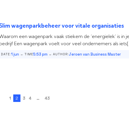
Slim wagenparkbeheer voor vitale organisaties
Waarom een wagenpark vaak stiekem de ‘energielek’ is in j
bedrijf Een wagenpark voelt voor veel ondernemers als iets[
-
-
1 jun
5:53 pm
Jeroen van Business Master
DATE:
TIME
AUTHOR:
1
2
3
4
…
43