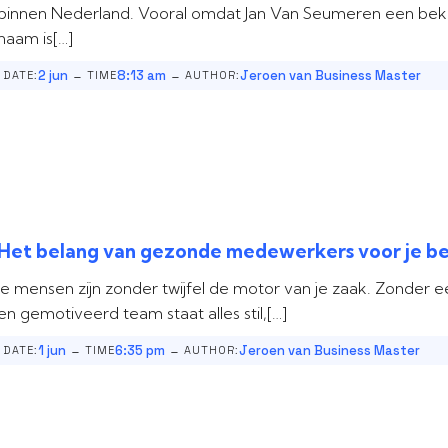
binnen Nederland. Vooral omdat Jan Van Seumeren een be
naam is[…]
-
-
2 jun
8:13 am
Jeroen van Business Master
DATE:
TIME
AUTHOR:
Het belang van gezonde medewerkers voor je be
Je mensen zijn zonder twijfel de motor van je zaak. Zonder ee
en gemotiveerd team staat alles stil,[…]
-
-
1 jun
6:35 pm
Jeroen van Business Master
DATE:
TIME
AUTHOR: