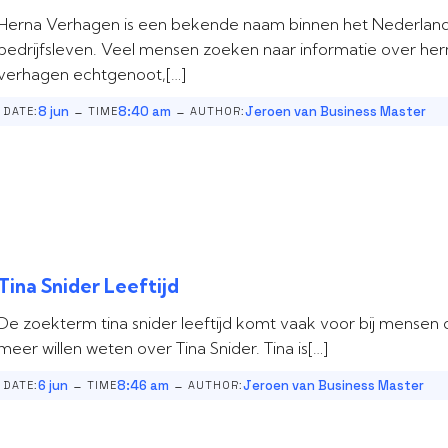
Herna Verhagen is een bekende naam binnen het Nederlan
bedrijfsleven. Veel mensen zoeken naar informatie over her
verhagen echtgenoot,[…]
-
-
8 jun
8:40 am
Jeroen van Business Master
DATE:
TIME
AUTHOR:
Tina Snider Leeftijd
De zoekterm tina snider leeftijd komt vaak voor bij mensen 
meer willen weten over Tina Snider. Tina is[…]
-
-
6 jun
8:46 am
Jeroen van Business Master
DATE:
TIME
AUTHOR: