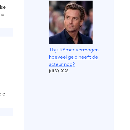
dse
na
Thijs Römer vermogen:
hoeveel geld heeft de
acteur nog?
juli 30, 2026
die