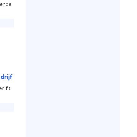
kende
drijf
n fit