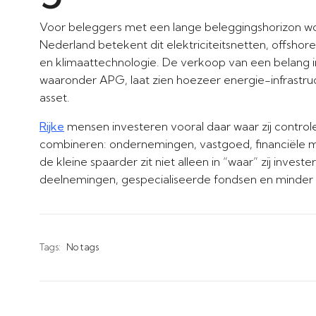
Voor beleggers met een lange beleggingshorizon word
Nederland betekent dit elektriciteitsnetten, offshore
en klimaattechnologie. De verkoop van een belang i
waaronder APG, laat zien hoezeer energie-infrastru
asset.
Rijke
mensen investeren vooral daar waar zij contro
combineren: ondernemingen, vastgoed, financiële ma
de kleine spaarder zit niet alleen in “waar” zij inves
deelnemingen, gespecialiseerde fondsen en minder l
Tags:
No tags