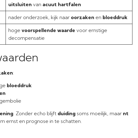
uitsluiten
van
acuut hartfalen
nader onderzoek, kijk naar
oorzaken
en
bloeddruk
hoge
voorspellende waarde
voor ernstige
decompensatie
waarden
zaken
:
oge
bloeddruk
en
ngembolie
ening
. Zonder echo blijft
duiding
soms moeilijk, maar
nt
m ernst en prognose in te schatten.