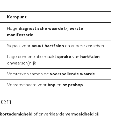
Kernpunt
Hoge
diagnostische waarde
bij
eerste
manifestatie
Signaal voor
acuut hartfalen
en andere
oorzaken
Lage concentratie maakt
sprake
van
hartfalen
onwaarschijnlijk
Versterken samen de
voorspellende waarde
Verzamelnaam voor
bnp
en
nt probnp
ten
kortademigheid
of onverklaarde
vermoeidheid
bij