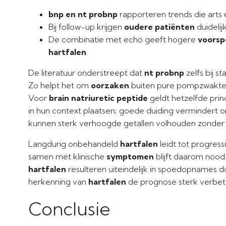
bnp en nt probnp
rapporteren trends die arts
Bij follow-up krijgen
oudere patiënten
duidelij
De combinatie met echo geeft hogere
voorsp
hartfalen
De literatuur onderstreept dat
nt probnp
zelfs bij st
Zo helpt het om
oorzaken
buiten pure pompzwakte t
Voor
brain natriuretic peptide
geldt hetzelfde princ
in hun context plaatsen; goede duiding vermindert
kunnen sterk verhoogde getallen volhouden zonder
Langdurig onbehandeld
hartfalen
leidt tot progres
samen met klinische
symptomen
blijft daarom noo
hartfalen
resulteren uiteindelijk in spoedopnames d
herkenning van
hartfalen
de prognose sterk verbet
Conclusie