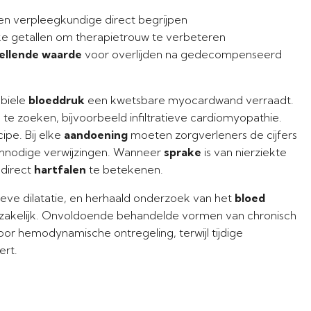
 en verpleegkundige direct begrijpen
ke getallen om therapietrouw te verbeteren
ellende waarde
voor overlijden na gedecompenseerd
abiele
bloeddruk
een kwetsbare myocardwand verraadt.
e zoeken, bijvoorbeeld infiltratieve cardiomyopathie.
ipe. Bij elke
aandoening
moeten zorgverleners de cijfers
 onnodige verwijzingen. Wanneer
sprake
is van nierziekte
 direct
hartfalen
te betekenen.
sieve dilatatie, en herhaald onderzoek van het
bloed
dzakelijk. Onvoldoende behandelde vormen van chronisch
oor hemodynamische ontregeling, terwijl tijdige
ert.