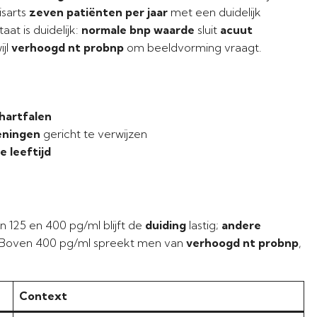
isarts
zeven patiënten per jaar
met een duidelijk
aat is duidelijk:
normale bnp waarde
sluit
acuut
ijl
verhoogd nt probnp
om beeldvorming vraagt.
hartfalen
eningen
gericht te verwijzen
 leeftijd
en 125 en 400 pg/ml blijft de
duiding
lastig;
andere
. Boven 400 pg/ml spreekt men van
verhoogd nt probnp
,
Context