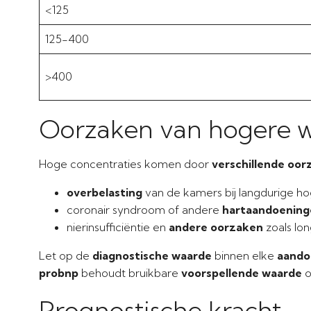
<125
125-400
>400
Oorzaken van hogere 
Hoge concentraties komen door
verschillende oor
overbelasting
van de kamers bij langdurige h
coronair syndroom of andere
hartaandoening
nierinsufficiëntie en
andere oorzaken
zoals lo
Let op de
diagnostische waarde
binnen elke
aando
probnp
behoudt bruikbare
voorspellende waarde
o
Prognostische kracht