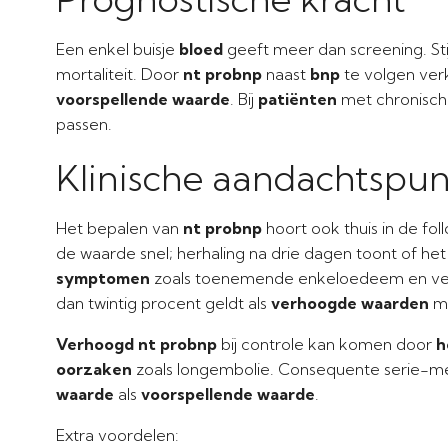
Een enkel buisje
bloed
geeft meer dan screening. Sti
mortaliteit. Door
nt probnp
naast
bnp
te volgen verk
voorspellende waarde
. Bij
patiënten
met chronisch 
passen.
Klinische aandachtspu
Het bepalen van
nt probnp
hoort ook thuis in de fol
de waarde snel; herhaling na drie dagen toont of he
symptomen
zoals toenemende enkeloedeem en vermi
dan twintig procent geldt als
verhoogde waarden
me
Verhoogd nt probnp
bij controle kan komen door
h
oorzaken
zoals longembolie. Consequente serie-m
waarde
als
voorspellende waarde
.
Extra voordelen: