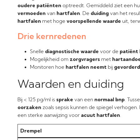
oudere patiënten
optreedt. Gemiddeld ziet een hu
vermoeden
van
hartfalen
. De
duiding
van het result
hartfalen
met hoge
voorspellende waarde
uit, terw
Drie kernredenen
Snelle
diagnostische waarde
voor de
patiënt 
Mogelijkheid om
zorgvragers
met
hartaando
Monitoren hoe
hartfalen neemt
bij
gevorderde
Waarden en duiding
Bij < 125 pg/ml is
sprake
van een
normaal bnp
. Tuss
oorzaken
zoals sepsis kunnen de spiegel verhogen
een sterke aanwijzing voor
acuut hartfalen
.
Drempel