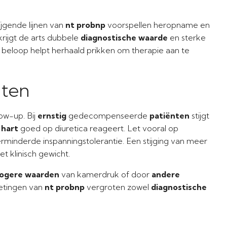
jgende lijnen van
nt probnp
voorspellen heropname en
rijgt de arts dubbele
diagnostische waarde
en sterke
beloop helpt herhaald prikken om therapie aan te
nten
low-up. Bij
ernstig
gedecompenseerde
patiënten
stijgt
t
hart
goed op diuretica reageert. Let vooral op
nderde inspanningstolerantie. Een stijging van meer
t klinisch gewicht.
ogere waarden
van kamerdruk of door
andere
etingen van
nt probnp
vergroten zowel
diagnostische