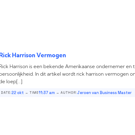
Rick Harrison Vermogen
Rick Harrison is een bekende Amerikaanse ondernemer en 
persoonlijkheid. In dit artikel wordt rick harrison vermogen o
de loep[…]
-
-
22 okt
11:37 am
Jeroen van Business Master
DATE:
TIME
AUTHOR: