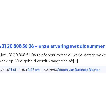
+31 20 808 56 06 – onze ervaring met dit nummer
Het +31 20 808 56 06 telefoonnummer duikt de laatste wek
vaak op. Wie gebeld wordt vraagt zich af:[…]
-
-
11 jul
4:27 pm
Jeroen van Business Master
DATE:
TIME
AUTHOR: