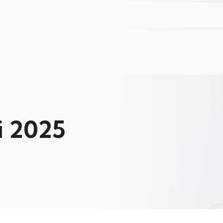
L
li 2025