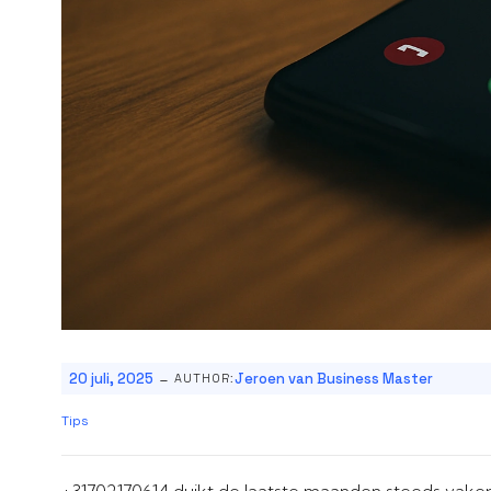
-
20 juli, 2025
Jeroen van Business Master
AUTHOR:
Tips
+31702170614 duikt de laatste maanden steeds vaker 