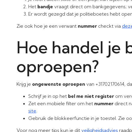
Het
bandje
vraagt direct om bankgegevens; ve
Er wordt gezegd dat je politieboetes hebt ope
Zie ook hoe je een verwant
nummer
checkt via
deze
Hoe handel je b
oproepen?
Krijg je
ongewenste oproepen
van +31702170614, da
Schrijf je in op het
bel me niet register
om verd
Zet een mobiele filter om het
nummer
direct 
site
.
Gebruik de blokkeerfunctie in je toestel. Zie o
Voor nog meer tips kun je dit
veiligheidsadvies
raadp