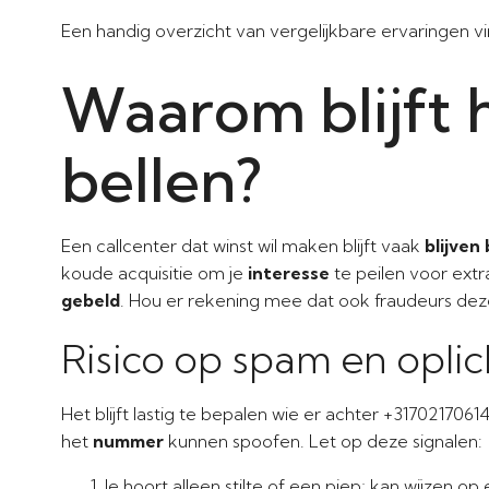
Een handig overzicht van vergelijkbare ervaringen v
Waarom blijft
bellen?
Een callcenter dat winst wil maken blijft vaak
blijven 
koude acquisitie om je
interesse
te peilen voor extr
gebeld
. Hou er rekening mee dat ook fraudeurs dez
Risico op spam en oplic
Het blijft lastig te bepalen wie er achter +317021706
het
nummer
kunnen spoofen. Let op deze signalen:
Je hoort alleen stilte of een piep; kan wijzen op 