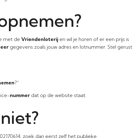
 opnemen?
ee met de
Vriendenloterij
en wil je horen of er een prijs is
ieer
gegevens zoals jouw adres en lotnummer. Stel gerust
nemen
?”
vice-
nummer
dat op de website staat.
niet?
02170614, zoek dan eerst zelf het publieke