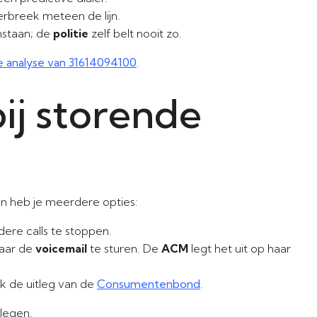
rbreek meteen de lijn.
nstaan; de
politie
zelf belt nooit zo.
 analyse van 31614094100
.
ij storende
n heb je meerdere opties:
ere calls te stoppen.
naar de
voicemail
te sturen. De
ACM
legt het uit op haar
ok de uitleg van de
Consumentenbond
.
legen.