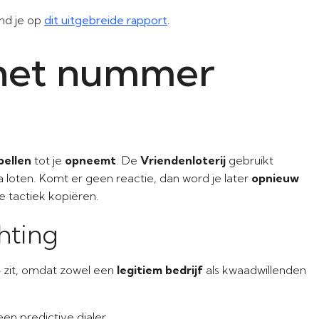
ind je op
dit uitgebreide rapport
.
 het nummer
bellen
tot je
opneemt
. De
Vriendenloterij
gebruikt
a loten. Komt er geen reactie, dan word je later
opnieuw
e tactiek kopiëren.
hting
14 zit, omdat zowel een
legitiem bedrijf
als kwaadwillenden
een predictive dialer.