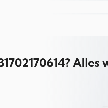
L
+31702170614? Alles 