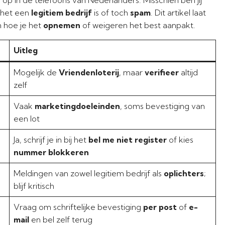
f het een
legitiem bedrijf
is of toch
spam
. Dit artikel laat
 hoe je het
opnemen
of weigeren het best aanpakt.
Uitleg
Mogelijk de
Vriendenloterij
, maar
verifieer
altijd
zelf
Vaak
marketingdoeleinden
, soms bevestiging van
een lot
Ja, schrijf je in bij het
bel me niet register
of kies
nummer blokkeren
Meldingen van zowel legitiem bedrijf als
oplichters
;
blijf kritisch
Vraag om schriftelijke bevestiging
per post
of
e-
mail
en bel zelf terug