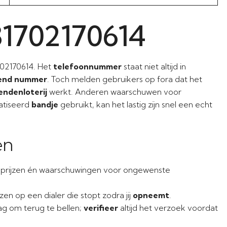
31702170614
02170614. Het
telefoonnummer
staat niet altijd in
end nummer
. Toch melden gebruikers op fora dat het
endenloterij
werkt. Anderen waarschuwen voor
atiseerd
bandje
gebruikt, kan het lastig zijn snel een echt
en
prijzen én waarschuwingen voor ongewenste
en op een dialer die stopt zodra jij
opneemt
.
 om terug te bellen;
verifieer
altijd het verzoek voordat