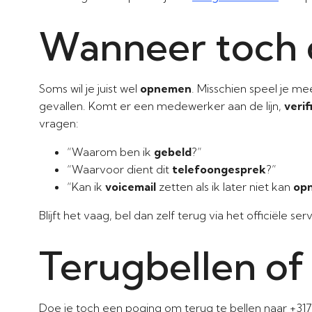
Wanneer toch
Soms wil je juist wel
opnemen
. Misschien speel je m
gevallen. Komt er een medewerker aan de lijn,
verif
vragen:
“Waarom ben ik
gebeld
?”
“Waarvoor dient dit
telefoongesprek
?”
“Kan ik
voicemail
zetten als ik later niet kan
op
Blijft het vaag, bel dan zelf terug via het officiële ser
Terugbellen of 
Doe je toch een poging om terug te bellen naar +317