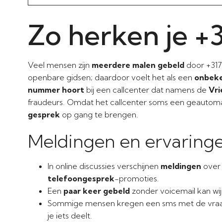
Zo herken je +
Veel mensen zijn
meerdere malen gebeld
door +317
openbare gidsen; daardoor voelt het als een
onbek
nummer hoort
bij een callcenter dat namens de
Vri
fraudeurs. Omdat het callcenter soms een geautom
gesprek
op gang te brengen.
Meldingen en ervaring
In online discussies verschijnen
meldingen
over 
telefoongesprek
-promoties.
Een
paar keer gebeld
zonder voicemail kan wijz
Sommige mensen kregen een sms met de vraag
je iets deelt.