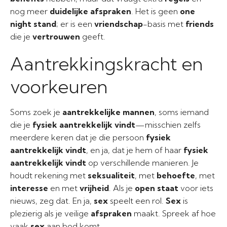
nog meer
duidelijke afspraken
. Het is geen
one
night stand
; er is een
vriendschap
-basis met
friends
die je
vertrouwen
geeft.
Aantrekkingskracht en
voorkeuren
Soms zoek je
aantrekkelijke mannen
, soms iemand
die je
fysiek aantrekkelijk vindt
—misschien zelfs
meerdere keren dat je die persoon
fysiek
aantrekkelijk vindt
, en ja, dat je hem of haar
fysiek
aantrekkelijk vindt
op verschillende manieren. Je
houdt rekening met
seksualiteit
, met
behoefte
, met
interesse
en met
vrijheid
. Als je
open staat
voor iets
nieuws, zeg dat. En ja,
sex
speelt een rol.
Sex
is
plezierig als je veilige
afspraken
maakt. Spreek af hoe
vaak
sex
aan bod komt.