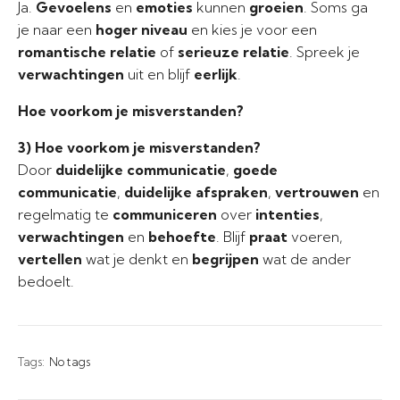
Ja.
Gevoelens
en
emoties
kunnen
groeien
. Soms ga
je naar een
hoger niveau
en kies je voor een
romantische relatie
of
serieuze relatie
. Spreek je
verwachtingen
uit en blijf
eerlijk
.
Hoe voorkom je misverstanden?
3) Hoe voorkom je misverstanden?
Door
duidelijke communicatie
,
goede
communicatie
,
duidelijke afspraken
,
vertrouwen
en
regelmatig te
communiceren
over
intenties
,
verwachtingen
en
behoefte
. Blijf
praat
voeren,
vertellen
wat je denkt en
begrijpen
wat de ander
bedoelt.
Tags:
No tags