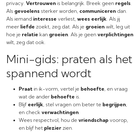
privacy.
Vertrouwen
is belangrijk. Breek geen
regels
.
Als
gevoelens
sterker worden,
communiceren
dan.
Als iemand
interesse
verliest,
wees eerlijk
. Als jij
meer
liefde
zoekt, zeg dat. Als je
groeien
wilt, leg uit
hoe je
relatie
kan
groeien
. Als je geen
verplichtingen
wilt, zeg dat ook.
Mini-gids: praten als het
spannend wordt
Praat
in ik-vorm, vertel je
behoefte
, en vraag
wat de ander
behoefte
is.
Blijf
eerlijk
, stel vragen om beter te
begrijpen
,
en check
verwachtingen
.
Wees respectvol, hou de
vriendschap
voorop,
en blijf het
plezier
zien.