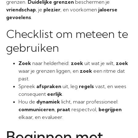
grenzen.
Duidelijke grenzen
beschermen je
vriendschap
, je
plezier
, en voorkomen
jaloerse
gevoelens
.
Checklist om meteen te
gebruiken
Zoek
naar helderheid:
zoek
uit wat je wilt,
zoek
waar je grenzen liggen, en
zoek
een ritme dat
past.
Spreek
afspraken
uit, leg
regels
vast, en wees
consequent
eerlijk
.
Hou de
dynamiek
licht, maar professioneel:
communiceren
,
praat
respectvol,
begrijpen
elkaar, en evalueer.
Beginnen met