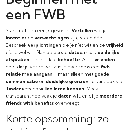
een FWB
Start met een eerlijk gesprek.
Vertellen
wat je
intenties
en
verwachtingen
zijn, is stap één.
Bespreek
verplichtingen
die je níet wilt en de
vrijheid
die je wél wilt. Plan de eerste
dates
, maak
duidelijke
afspraken
, en check je
behoefte
. Als je
vrienden
hebt die je vertrouwt, kun je daar soms een
fwb
relatie
mee
aangaan
—maar alleen met
goede
communicatie
en
duidelijke grenzen
. Je kunt ook via
Tinder
iemand
willen leren kennen
. Maak
transparant hoe vaak je
daten
wilt, en of je
meerdere
friends with benefits
overweegt.
Korte opsomming: zo