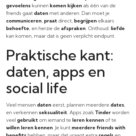
gevoelens
kunnen
komen kijken
als één van de
friends gaat
daten
met anderen. Dan moet je
communiceren
,
praat
direct,
begrijpen
elkaars
behoefte
, en herzie de
afspraken
. Onthoud:
liefde
kan komen, maar dat is geen verplicht eindpunt.
Praktische kant:
daten, apps en
social life
Veel mensen
daten
eerst, plannen meerdere
dates
,
en verkennen
seksualiteit
. Apps zoals
Tinder
worden
veel
gebruikt
om iemand te
leren kennen
of te
willen leren kennen
. Je kunt
meerdere friends with
benefits
hebben, maar dat vraagt extra
regels
en