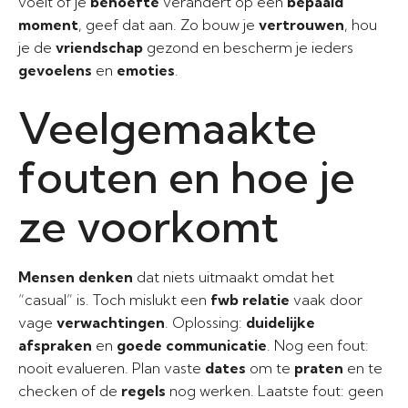
voelt of je
behoefte
verandert op een
bepaald
moment
, geef dat aan. Zo bouw je
vertrouwen
, hou
je de
vriendschap
gezond en bescherm je ieders
gevoelens
en
emoties
.
Veelgemaakte
fouten en hoe je
ze voorkomt
Mensen denken
dat niets uitmaakt omdat het
“casual” is. Toch mislukt een
fwb relatie
vaak door
vage
verwachtingen
. Oplossing:
duidelijke
afspraken
en
goede communicatie
. Nog een fout:
nooit evalueren. Plan vaste
dates
om te
praten
en te
checken of de
regels
nog werken. Laatste fout: geen