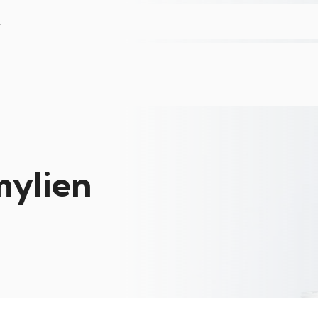
L
ylien