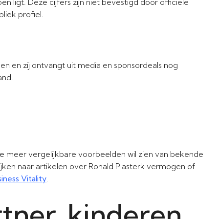
ligt. Deze cijfers zijn niet bevestigd door officiële
liek profiel.
en en zij ontvangt uit media en sponsordeals nog
and.
e meer vergelijkbare voorbeelden wil zien van bekende
jken naar artikelen over Ronald Plasterk vermogen of
iness Vitality
.
rtner, kinderen