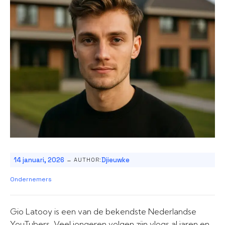
-
14 januari, 2026
Djieuwke
AUTHOR:
Ondernemers
Gio Latooy is een van de bekendste Nederlandse
YouTubers. Veel jongeren volgen zijn vlogs al jaren en