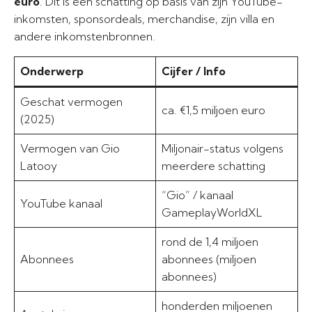
euro
. Dit is een schatting op basis van zijn YouTube-
inkomsten, sponsordeals, merchandise, zijn villa en
andere inkomstenbronnen.
Onderwerp
Cijfer / Info
Geschat vermogen
ca. €1,5 miljoen euro
(2025)
Vermogen van Gio
Miljonair-status volgens
Latooy
meerdere schatting
“Gio” / kanaal
YouTube kanaal
GameplayWorldXL
rond de 1,4 miljoen
Abonnees
abonnees (miljoen
abonnees)
honderden miljoenen