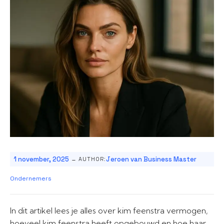
-
1 november, 2025
Jeroen van Business Master
AUTHOR:
Ondernemers
In dit artikel lees je alles over kim feenstra vermogen,
hoeveel kim feenstra heeft opgebouwd en hoe haar