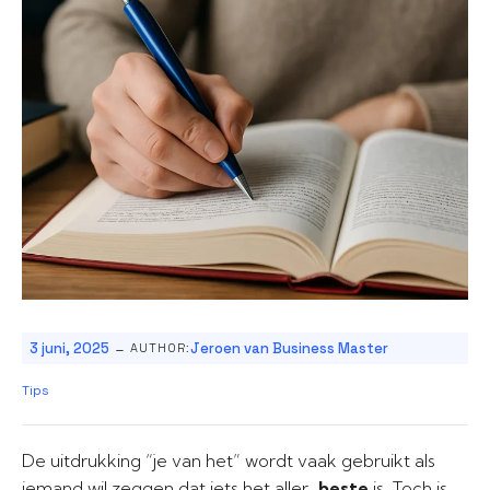
-
3 juni, 2025
Jeroen van Business Master
AUTHOR:
Tips
De uitdrukking “je van het” wordt vaak gebruikt als
iemand wil zeggen dat iets het aller-
beste
is. Toch is