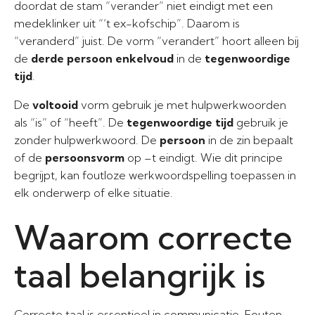
doordat de stam “verander” niet eindigt met een
medeklinker uit “‘t ex-kofschip”. Daarom is
“veranderd” juist. De vorm “verandert” hoort alleen bij
de
derde persoon enkelvoud
in de
tegenwoordige
tijd
.
De
voltooid
vorm gebruik je met hulpwerkwoorden
als “is” of “heeft”. De
tegenwoordige tijd
gebruik je
zonder hulpwerkwoord. De
persoon
in de zin bepaalt
of de
persoonsvorm
op –t eindigt. Wie dit principe
begrijpt, kan foutloze werkwoordspelling toepassen in
elk onderwerp of elke situatie.
Waarom correcte
taal belangrijk is
Correcte taal is essentieel in communicatie. Fouten