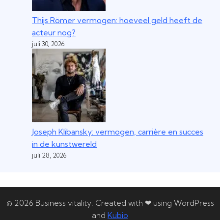
Thijs Römer vermogen: hoeveel geld heeft de
acteur nog?
juli 30, 2026
Joseph Klibansky: vermogen, carrière en succes
in de kunstwereld
juli 28, 2026
© 2026 Business vitality. Created with ❤ using WordPress
and
Kubio