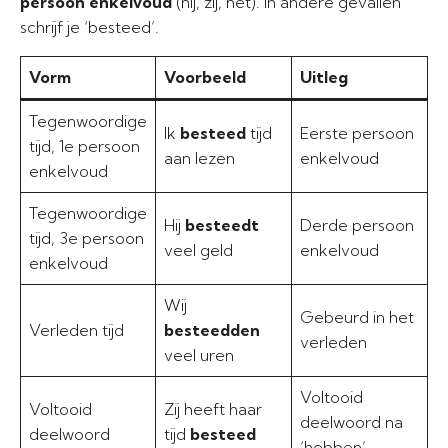
persoon enkelvoud
(hij, zij, het). In andere gevallen
schrijf je ‘besteed’.
Vorm
Voorbeeld
Uitleg
Tegenwoordige
Ik
besteed
tijd
Eerste persoon
tijd, 1e persoon
aan lezen
enkelvoud
enkelvoud
Tegenwoordige
Hij
besteedt
Derde persoon
tijd, 3e persoon
veel geld
enkelvoud
enkelvoud
Wij
Gebeurd in het
Verleden tijd
besteedden
verleden
veel uren
Voltooid
Voltooid
Zij heeft haar
deelwoord na
deelwoord
tijd
besteed
‘hebben’